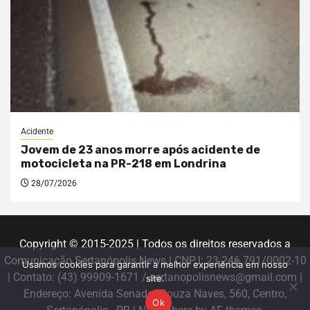
Acidente
Jovem de 23 anos morre após acidente de
motocicleta na PR-218 em Londrina
28/07/2026
Copyright © 2015-2025 | Todos os direitos reservados a
Comunicação Sertanópolis News | CNPJ: 23.246.791/0002-10
Usamos cookies para garantir a melhor experiência em nosso
| Contato: (43) 99909-1671 / sertanopolisnews@gmail.com |
site.
Endereço: Avenida Senador Souza Naves, 560, Centro,
Ok