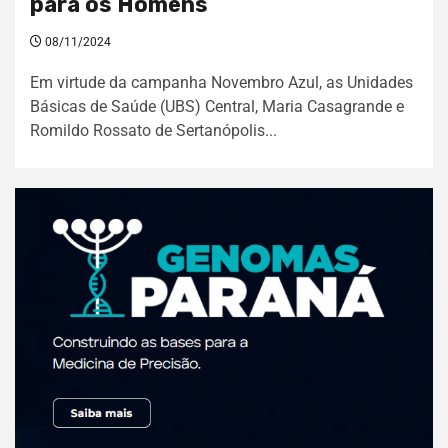
para os Homens
08/11/2024
Em virtude da campanha Novembro Azul, as Unidades
Básicas de Saúde (UBS) Central, Maria Casagrande e
Romildo Rossato de Sertanópolis...