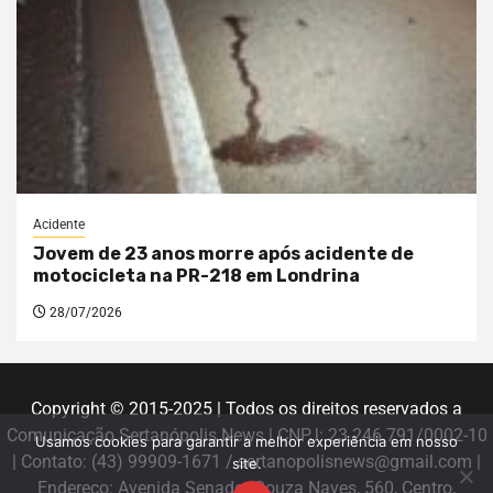
Acidente
Jovem de 23 anos morre após acidente de
motocicleta na PR-218 em Londrina
28/07/2026
Copyright © 2015-2025 | Todos os direitos reservados a
Comunicação Sertanópolis News | CNPJ: 23.246.791/0002-10
Usamos cookies para garantir a melhor experiência em nosso
| Contato: (43) 99909-1671 / sertanopolisnews@gmail.com |
site.
Endereço: Avenida Senador Souza Naves, 560, Centro,