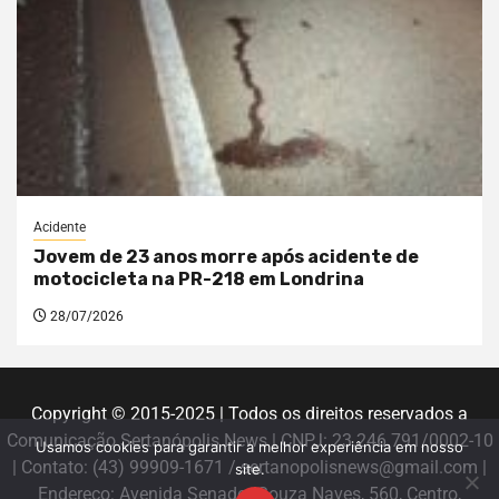
Acidente
Jovem de 23 anos morre após acidente de
motocicleta na PR-218 em Londrina
28/07/2026
Copyright © 2015-2025 | Todos os direitos reservados a
Comunicação Sertanópolis News | CNPJ: 23.246.791/0002-10
Usamos cookies para garantir a melhor experiência em nosso
| Contato: (43) 99909-1671 / sertanopolisnews@gmail.com |
site.
Endereço: Avenida Senador Souza Naves, 560, Centro,