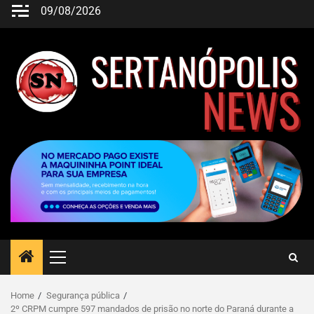
09/08/2026
Home
Segurança pública
2º CRPM cumpre 597 mandados de prisão no norte do Paraná durante a