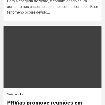
Com a chegada do verão, é comum observar um
aumento nos casos de acidentes com escorpiões. Esse
fenômeno ocorre devido...
Sertanópolis
PRVias promove reuniões em