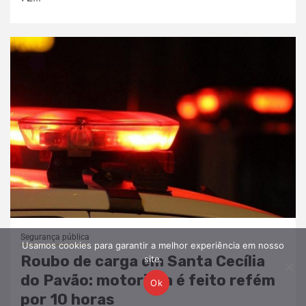
Segurança pública
Usamos cookies para garantir a melhor experiência em nosso
Roubo de carga em Santa Cecília
site.
do Pavão: motorista é feito refém
Ok
por 10 horas