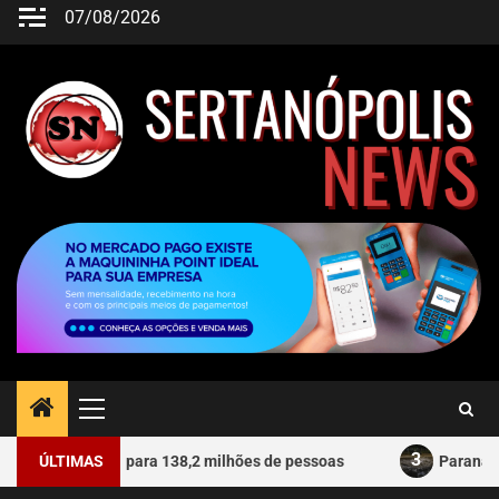
07/08/2026
3
FGTS para 138,2 milhões de pessoas
ÚLTIMAS
Paraná mantém dois m