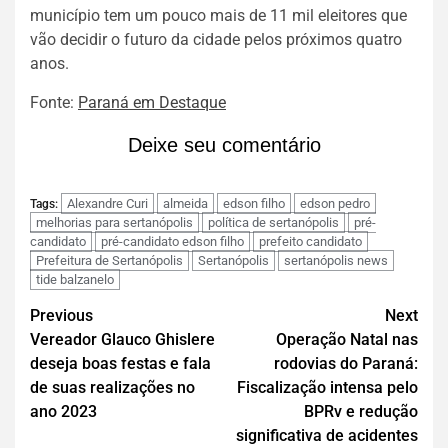
município tem um pouco mais de 11 mil eleitores que
vão decidir o futuro da cidade pelos próximos quatro
anos.
Fonte:
Paraná em Destaque
Deixe seu comentário
Alexandre Curi
almeida
edson filho
edson pedro
Tags:
melhorias para sertanópolis
política de sertanópolis
pré-
candidato
pré-candidato edson filho
prefeito candidato
Prefeitura de Sertanópolis
Sertanópolis
sertanópolis news
tide balzanelo
Previous
Next
Vereador Glauco Ghislere
Operação Natal nas
deseja boas festas e fala
rodovias do Paraná:
de suas realizações no
Fiscalização intensa pelo
ano 2023
BPRv e redução
significativa de acidentes