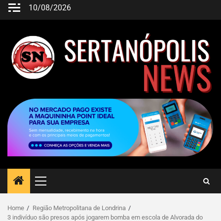
10/08/2026
Home
Região Metropolitana de Londrina
3 indivíduo são presos após jogarem bomba em escola de Alvorada do