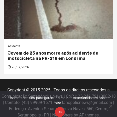
Acidente
Jovem de 23 anos morre após acidente de
motocicleta na PR-218 em Londrina
28/07/2026
Copyright © 2015-2025 | Todos os direitos reservados a
Comunicação Sertanópolis News | CNPJ: 23.246.791/0002-10
Usamos cookies para garantir a melhor experiência em nosso
| Contato: (43) 99909-1671 / sertanopolisnews@gmail.com |
site.
Endereço: Avenida Senador Souza Naves, 560, Centro,
Ok
Sertanópolis - PR
|
Newsphere
by AF themes.