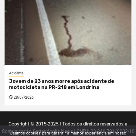
Acidente
Jovem de 23 anos morre após acidente de
motocicleta na PR-218 em Londrina
28/07/2026
Copyright © 2015-2025 | Todos os direitos reservados a
Comunicação Sertanópolis News | CNPJ: 23.246.791/0002-10
Usamos cookies para garantir a melhor experiência em nosso