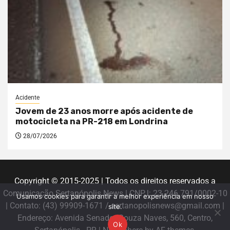
Acidente
Jovem de 23 anos morre após acidente de
motocicleta na PR-218 em Londrina
28/07/2026
Copyright © 2015-2025 | Todos os direitos reservados a
Comunicação Sertanópolis News | CNPJ: 23.246.791/0002-10
Usamos cookies para garantir a melhor experiência em nosso
| Contato: (43) 99909-1671 / sertanopolisnews@gmail.com |
site.
Endereço: Avenida Senador Souza Naves, 560, Centro,
Ok