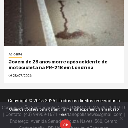
Acidente
Jovem de 23 anos morre após acidente de
motocicleta na PR-218 em Londrina
28/07/2026
Copyright © 2015-2025 | Todos os direitos reservados a
Comunicação Sertanópolis News | CNPJ: 23.246.791/0002-10
Usamos cookies para garantir a melhor experiência em nosso
| Contato: (43) 99909-1671 / sertanopolisnews@gmail.com |
site.
Endereço: Avenida Senador Souza Naves, 560, Centro,
Ok