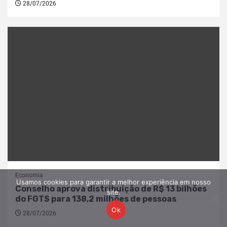
28/07/2026
Economia
Usamos cookies para garantir a melhor experiência em nosso
Conselho aprova distribuição de R$ 13 bilhões
site.
do FGTS para 138,2 milhões de pessoas
Ok
28/07/2026