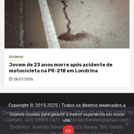
Acidente
Jovem de 23 anos morre após acidente de
motocicleta na PR-218 em Londrina
28/07/2026
Copyright © 2015-2025 | Todos os direitos reservados a
Comunicação Sertanópolis News | CNPJ: 23.246.791/0002-10
Usamos cookies para garantir a melhor experiência em nosso
| Contato: (43) 99909-1671 / sertanopolisnews@gmail.com |
site.
Endereço: Avenida Senador Souza Naves, 560, Centro,
Ok