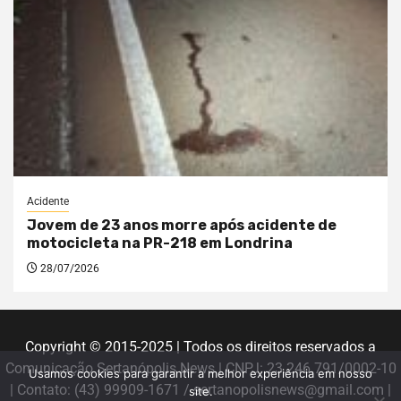
Acidente
Jovem de 23 anos morre após acidente de
motocicleta na PR-218 em Londrina
28/07/2026
Copyright © 2015-2025 | Todos os direitos reservados a
Comunicação Sertanópolis News | CNPJ: 23.246.791/0002-10
Usamos cookies para garantir a melhor experiência em nosso
| Contato: (43) 99909-1671 / sertanopolisnews@gmail.com |
site.