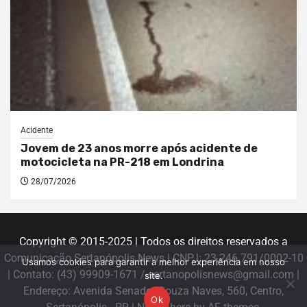
Acidente
Jovem de 23 anos morre após acidente de
motocicleta na PR-218 em Londrina
28/07/2026
Copyright © 2015-2025 | Todos os direitos reservados a
Comunicação Sertanópolis News | CNPJ: 23.246.791/0002-10
Usamos cookies para garantir a melhor experiência em nosso
| Contato: (43) 99909-1671 / sertanopolisnews@gmail.com |
site.
Endereço: Avenida Senador Souza Naves, 560, Centro,
Ok