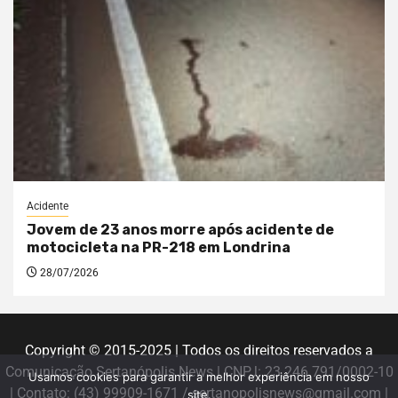
Acidente
Jovem de 23 anos morre após acidente de
motocicleta na PR-218 em Londrina
28/07/2026
Copyright © 2015-2025 | Todos os direitos reservados a
Comunicação Sertanópolis News | CNPJ: 23.246.791/0002-10
Usamos cookies para garantir a melhor experiência em nosso
| Contato: (43) 99909-1671 / sertanopolisnews@gmail.com |
site.