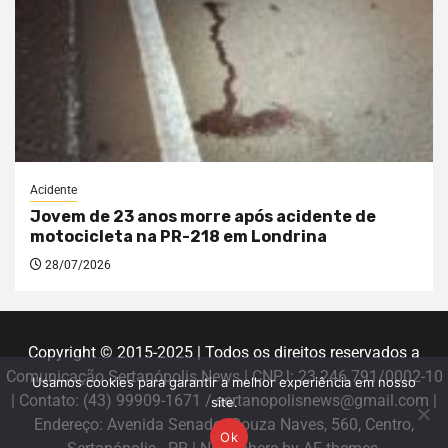
Acidente
Jovem de 23 anos morre após acidente de
motocicleta na PR-218 em Londrina
28/07/2026
Copyright © 2015-2025 | Todos os direitos reservados a
Comunicação Sertanópolis News | CNPJ: 23.246.791/0002-10
Usamos cookies para garantir a melhor experiência em nosso
| Contato: (43) 99909-1671 / sertanopolisnews@gmail.com |
site.
Endereço: Avenida Senador Souza Naves, 560, Centro,
Ok