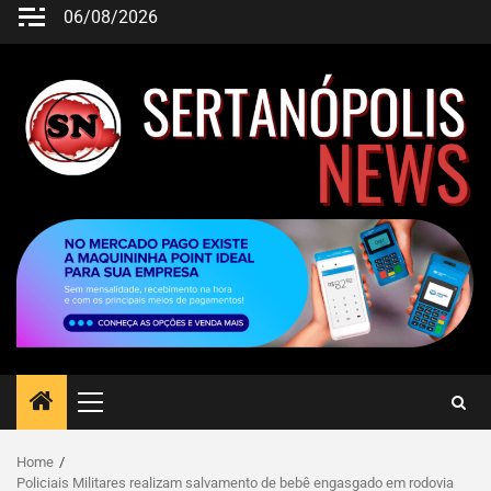
06/08/2026
Home
Policiais Militares realizam salvamento de bebê engasgado em rodovia