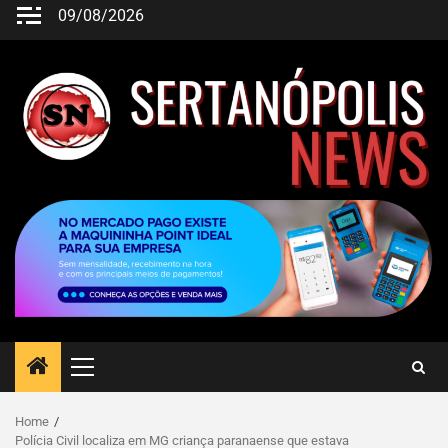
09/08/2026
Home
Polícia Civil localiza em MG criança paranaense que estava