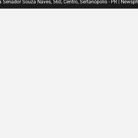
 Senador Souza Naves, 560, Centro, Sertanópolis - PR
|
Newsph