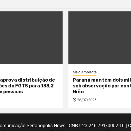
Meio Ambiente
aprova distribuição de
Paraná mantém dois mil
hões do FGTS para 138,2
sob observação por cont
e pessoas
Niño
28/07/2026
 Comunicação Sertanópolis News | CNPJ: 23.246.791/0002-10 | 