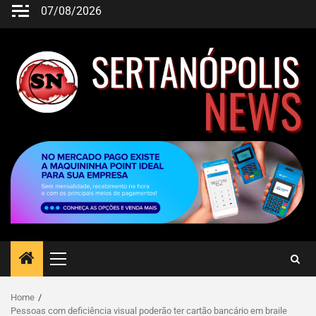
07/08/2026
Home
Pessoas com deficiência visual poderão ter cartão bancário em braile