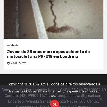
Acidente
Jovem de 23 anos morre após acidente de
motocicleta na PR-218 em Londrina
28/07/2026
Copyright © 2015-2025 | Todos os direitos reservados a
Comunicação Sertanópolis News | CNPJ: 23.246.791/0002-10
Usamos cookies para garantir a melhor experiência em nosso
| Contato: (43) 99909-1671 / sertanopolisnews@gmail.com |
site.
Endereço: Avenida Senador Souza Naves, 560, Centro,
Ok