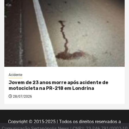
Acidente
Jovem de 23 anos morre após acidente de
motocicleta na PR-218 em Londrina
28/07/2026
Copyright © 2015-2025 | Todos os direitos reservados a
Comunicação Sertanópolis News | CNPJ: 23.246.791/0002-10