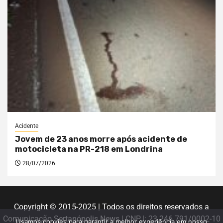
Acidente
Jovem de 23 anos morre após acidente de
motocicleta na PR-218 em Londrina
28/07/2026
Copyright © 2015-2025 | Todos os direitos reservados a
Comunicação Sertanópolis News | CNPJ: 23.246.791/0002-10
Usamos cookies para garantir a melhor experiência em nosso