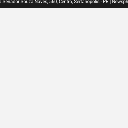
 Senador Souza Naves, 560, Centro, Sertanópolis - PR
|
Newsph