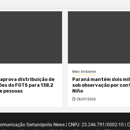
Meio Ambiente
aprova distribuição de
Paraná mantém dois mil
hões do FGTS para 138,2
sob observação por cont
e pessoas
Niño
28/07/2026
 Comunicação Sertanópolis News | CNPJ: 23.246.791/0002-10 | 