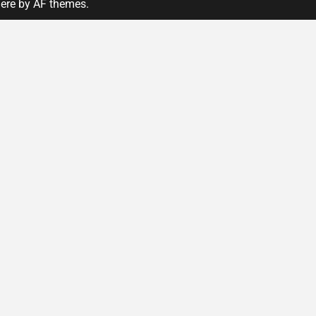
ere
by AF themes.