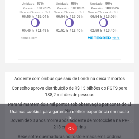
Acidente com ônibus que saiu de Londrina deixa 2 mortos
Conselho aprova distribuição de R$ 13 bilhões do FGTS para
138,2 milhões de pessoas
Paraná mantém dois mil pontos sob observação por conta do El
Niño
Usamos cookies para garantir a melhor experiência em nosso
site.
Jovem de 23 anos morre após acidente de motocicleta na PR-
218 em Londrina
Ok
Bebê sofre queimaduras no rosto e mãos em Londrina