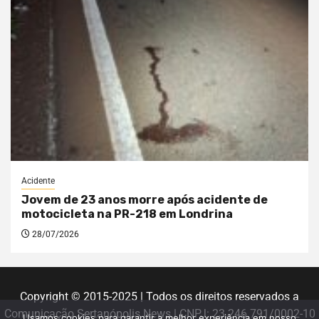
Acidente
Jovem de 23 anos morre após acidente de
motocicleta na PR-218 em Londrina
28/07/2026
Copyright © 2015-2025 | Todos os direitos reservados a
Comunicação Sertanópolis News | CNPJ: 23.246.791/0002-10
Usamos cookies para garantir a melhor experiência em nosso