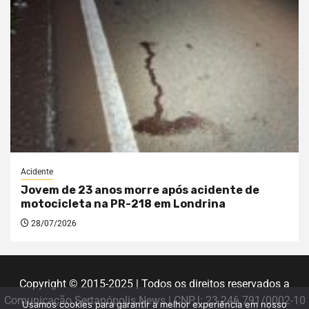
Acidente
Jovem de 23 anos morre após acidente de
motocicleta na PR-218 em Londrina
28/07/2026
Copyright © 2015-2025 | Todos os direitos reservados a
Comunicação Sertanópolis News | CNPJ: 23.246.791/0002-10
Usamos cookies para garantir a melhor experiência em nosso