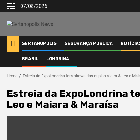
07/08/2026
SERTANÓPOLIS
SEGURANÇA PÚBLICA
NOTÍCIA
BRASIL
LONDRINA
Home
Estreia da ExpoLondrina tem shows das duplas Victor & Leo e Mai
Estreia da ExpoLondrina t
Leo e Maiara & Maraísa