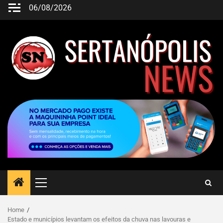
06/08/2026
Home
Estado e municípios levantam os efeitos da chuva nas lavouras e