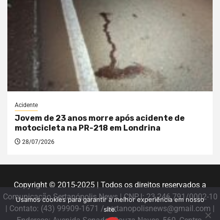
Acidente
Jovem de 23 anos morre após acidente de
motocicleta na PR-218 em Londrina
28/07/2026
Copyright © 2015-2025 | Todos os direitos reservados a
Comunicação Sertanópolis News | CNPJ: 23.246.791/0002-10
Usamos cookies para garantir a melhor experiência em nosso
| Contato: (43) 99909-1671 / sertanopolisnews@gmail.com |
site.