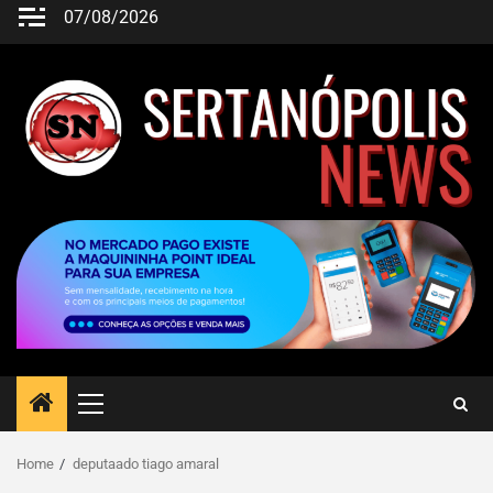
07/08/2026
Home
deputaado tiago amaral