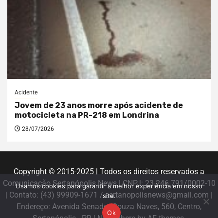
Acidente
Jovem de 23 anos morre após acidente de
motocicleta na PR-218 em Londrina
28/07/2026
Copyright © 2015-2025 | Todos os direitos reservados a
Comunicação Sertanópolis News | CNPJ: 23.246.791/0002-10
Usamos cookies para garantir a melhor experiência em nosso
| Contato: (43) 99909-1671 / sertanopolisnews@gmail.com |
site.
Endereço: Avenida Senador Souza Naves, 560, Centro,
Ok