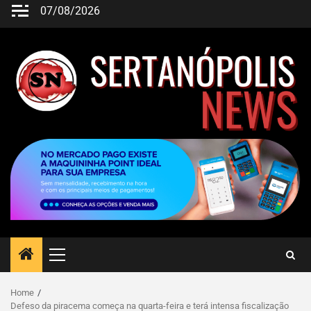
07/08/2026
Home
Defeso da piracema começa na quarta-feira e terá intensa fiscalização