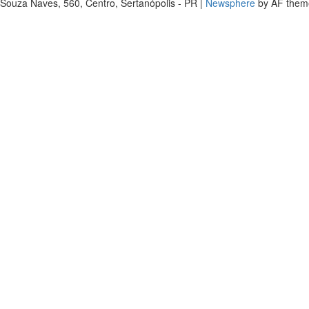
Souza Naves, 560, Centro, Sertanópolis - PR
|
Newsphere
by AF them