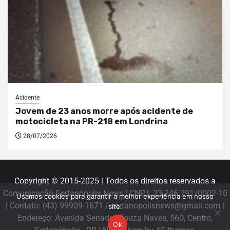
Acidente
Jovem de 23 anos morre após acidente de
motocicleta na PR-218 em Londrina
28/07/2026
Copyright © 2015-2025 | Todos os direitos reservados a
Comunicação Sertanópolis News | CNPJ: 23.246.791/0002-10
Usamos cookies para garantir a melhor experiência em nosso
| Contato: (43) 99909-1671 / sertanopolisnews@gmail.com |
site.
Endereço: Avenida Senador Souza Naves, 560, Centro,
Ok