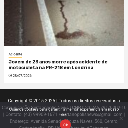
Acidente
Jovem de 23 anos morre após acidente de
motocicleta na PR-218 em Londrina
28/07/2026
Copyright © 2015-2025 | Todos os direitos reservados a
Comunicação Sertanópolis News | CNPJ: 23.246.791/0002-10
Usamos cookies para garantir a melhor experiência em nosso
| Contato: (43) 99909-1671 / sertanopolisnews@gmail.com |
site.
Endereço: Avenida Senador Souza Naves, 560, Centro,
Ok