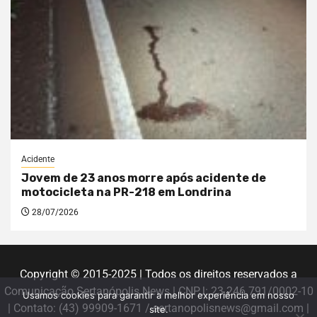
Acidente
Jovem de 23 anos morre após acidente de
motocicleta na PR-218 em Londrina
28/07/2026
Copyright © 2015-2025 | Todos os direitos reservados a
Comunicação Sertanópolis News | CNPJ: 23.246.791/0002-10
Usamos cookies para garantir a melhor experiência em nosso
| Contato: (43) 99909-1671 / sertanopolisnews@gmail.com |
site.