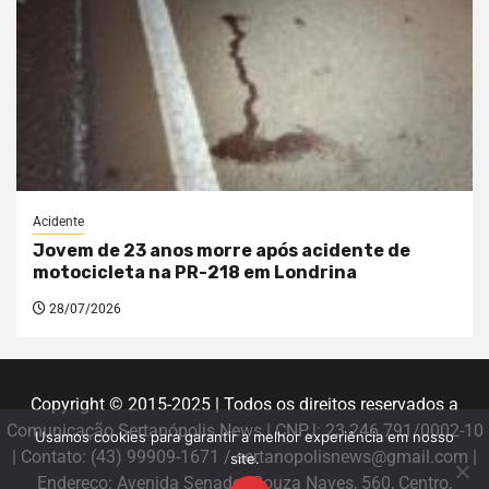
Acidente
Jovem de 23 anos morre após acidente de
motocicleta na PR-218 em Londrina
28/07/2026
Copyright © 2015-2025 | Todos os direitos reservados a
Comunicação Sertanópolis News | CNPJ: 23.246.791/0002-10
Usamos cookies para garantir a melhor experiência em nosso
| Contato: (43) 99909-1671 / sertanopolisnews@gmail.com |
site.
Endereço: Avenida Senador Souza Naves, 560, Centro,