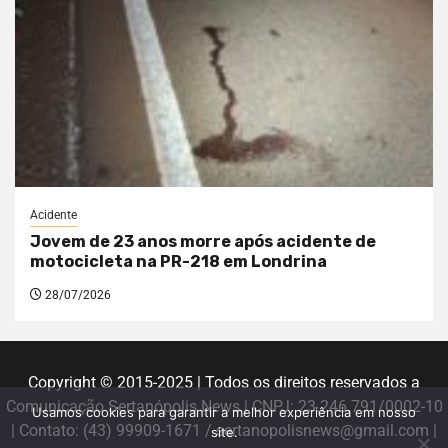
Acidente
Jovem de 23 anos morre após acidente de
motocicleta na PR-218 em Londrina
28/07/2026
Copyright © 2015-2025 | Todos os direitos reservados a
Comunicação Sertanópolis News | CNPJ: 23.246.791/0002-10
Usamos cookies para garantir a melhor experiência em nosso
| Contato: (43) 99909-1671 / sertanopolisnews@gmail.com |
site.