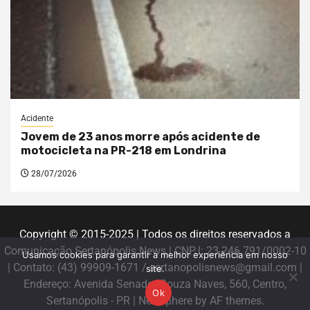
Acidente
Jovem de 23 anos morre após acidente de
motocicleta na PR-218 em Londrina
28/07/2026
Copyright © 2015-2025 | Todos os direitos reservados a
Comunicação Sertanópolis News | CNPJ: 23.246.791/0002-10
Usamos cookies para garantir a melhor experiência em nosso
| Contato: (43) 99909-1671 / sertanopolisnews@gmail.com |
site.
Endereço: Avenida Senador Souza Naves, 560, Centro,
Ok
Sertanópolis - PR
|
Newsphere
by AF themes.