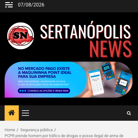
07/08/2026
Home
Segurança pública
PCPR prende homem por tráfico de drogas e posse ilegal de arma de