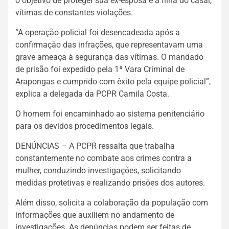
o objetivo de proteger sua ex-esposa e a filha do casal,
vítimas de constantes violações.
“A operação policial foi desencadeada após a
confirmação das infrações, que representavam uma
grave ameaça à segurança das vítimas. O mandado
de prisão foi expedido pela 1ª Vara Criminal de
Arapongas e cumprido com êxito pela equipe policial”,
explica a delegada da PCPR Camila Costa.
O homem foi encaminhado ao sistema penitenciário
para os devidos procedimentos legais.
DENÚNCIAS – A PCPR ressalta que trabalha
constantemente no combate aos crimes contra a
mulher, conduzindo investigações, solicitando
medidas protetivas e realizando prisões dos autores.
Além disso, solicita a colaboração da população com
informações que auxiliem no andamento de
investigações. As denúncias podem ser feitas de