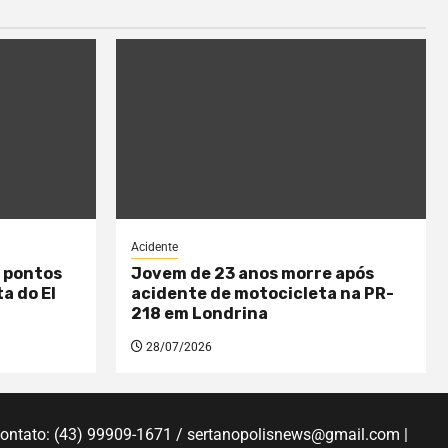
Acidente
 pontos
Jovem de 23 anos morre após
a do El
acidente de motocicleta na PR-
218 em Londrina
28/07/2026
Contato: (43) 99909-1671 / sertanopolisnews@gmail.com |