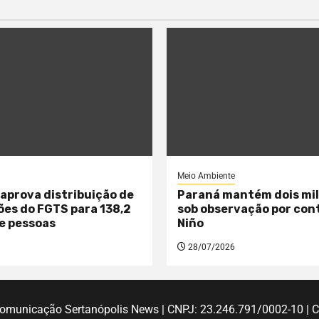
Meio Ambiente
aprova distribuição de
Paraná mantém dois mil
hões do FGTS para 138,2
sob observação por cont
e pessoas
Niño
28/07/2026
 Comunicação Sertanópolis News | CNPJ: 23.246.791/0002-10 | 