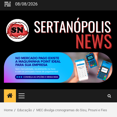
08/08/2026
Home
Educação
MEC divulga cronogramas do Sisu, Prouni e Fies