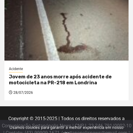
Acidente
Jovem de 23 anos morre após acidente de
motocicleta na PR-218 em Londrina
28/07/2026
Copyright © 2015-2025 | Todos os direitos reservados a
Comunicação Sertanópolis News | CNPJ: 23.246.791/0002-10
Usamos cookies para garantir a melhor experiência em nosso
| Contato: (43) 99909-1671 / sertanopolisnews@gmail.com |