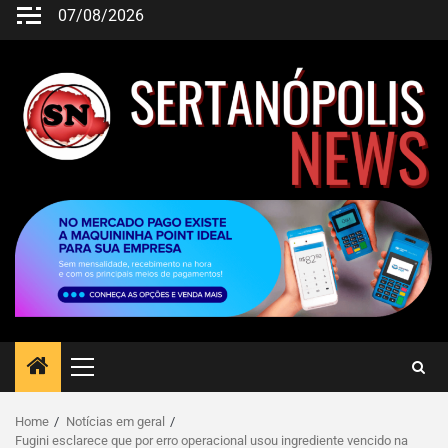
07/08/2026
Home
Notícias em geral
Fugini esclarece que por erro operacional usou ingrediente vencido na