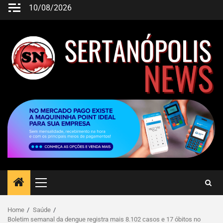
10/08/2026
Home
Saúde
Boletim semanal da dengue registra mais 8.102 casos e 17 óbitos no