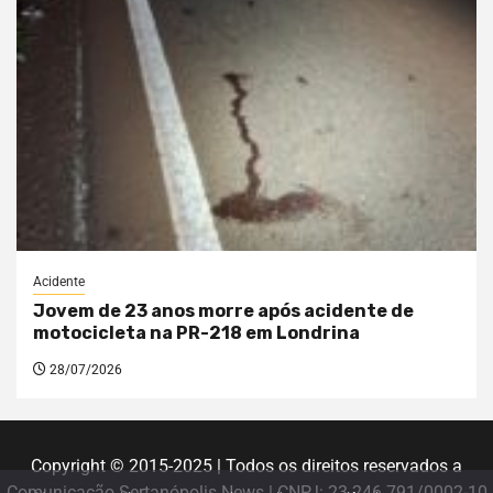
Acidente
Jovem de 23 anos morre após acidente de
motocicleta na PR-218 em Londrina
28/07/2026
Copyright © 2015-2025 | Todos os direitos reservados a
Comunicação Sertanópolis News | CNPJ: 23.246.791/0002-10