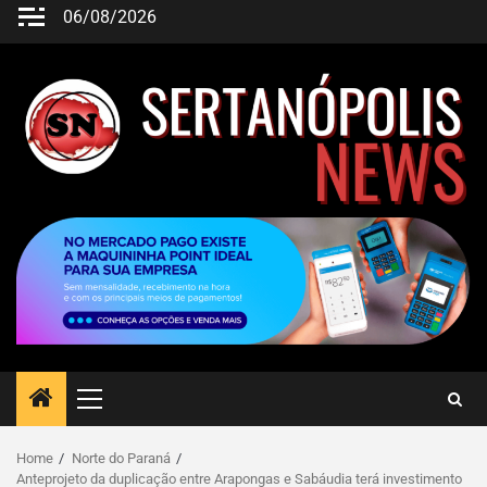
06/08/2026
Home
Norte do Paraná
Anteprojeto da duplicação entre Arapongas e Sabáudia terá investimento