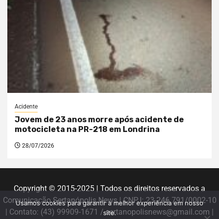
Acidente
Jovem de 23 anos morre após acidente de
motocicleta na PR-218 em Londrina
28/07/2026
Copyright © 2015-2025 | Todos os direitos reservados a
Comunicação Sertanópolis News | CNPJ: 23.246.791/0002-10
Usamos cookies para garantir a melhor experiência em nosso
| Contato: (43) 99909-1671 / sertanopolisnews@gmail.com |
site.