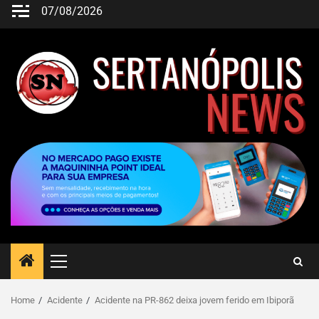
07/08/2026
Home
Acidente
Acidente na PR-862 deixa jovem ferido em Ibiporã