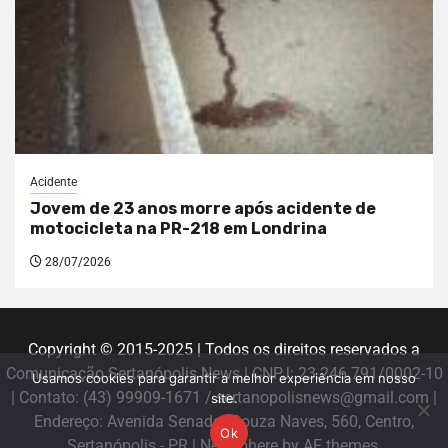
Acidente
Jovem de 23 anos morre após acidente de
motocicleta na PR-218 em Londrina
28/07/2026
Copyright © 2015-2025 | Todos os direitos reservados a
Comunicação Sertanópolis News | CNPJ: 23.246.791/0002-10
Usamos cookies para garantir a melhor experiência em nosso
| Contato: (43) 99909-1671 / sertanopolisnews@gmail.com |
site.
Endereço: Avenida Senador Souza Naves, 560, Centro,
Ok
Sertanópolis - PR
|
Newsphere
by AF themes.